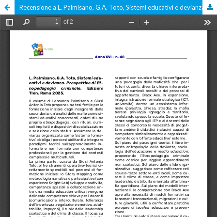
Recensione a L. Palmisano, G.A. Toto, Sistemi educativi e devianza. Prospettive di Etnopedagogia criminale, Edizioni Tlon, Roma 2025