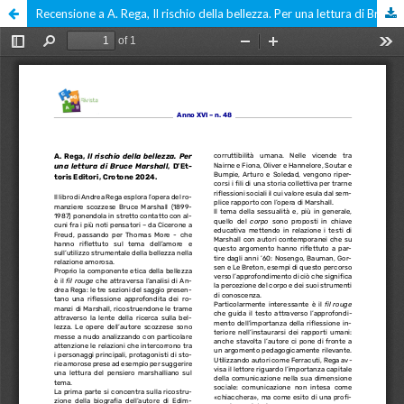
Recensione a A. Rega, Il rischio della bellezza. Per una lettura di Bruce Marshall, D’Ettoris Editori, Crotone 2024.