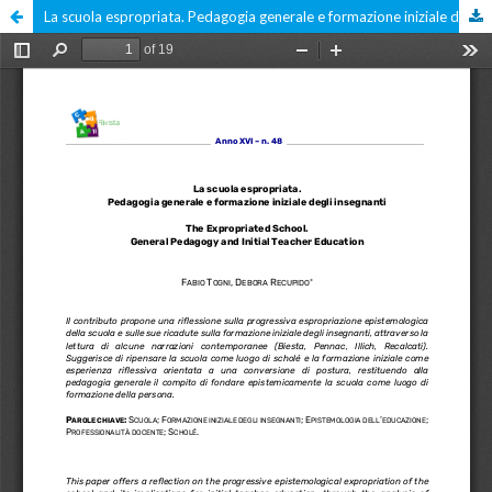
La scuola espropriata. Pedagogia generale e formazione iniziale degli insegnanti