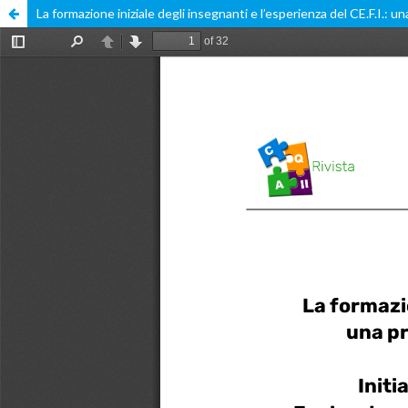
La formazione iniziale degli insegnanti e l’esperienza del CE.F.I.: un