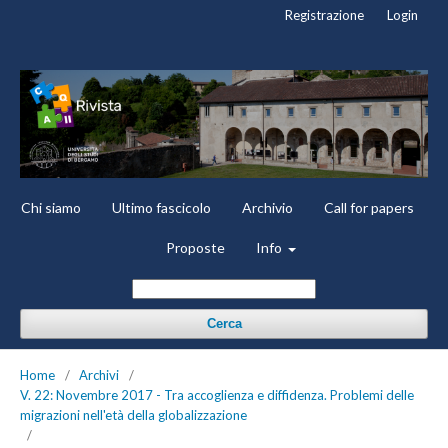
Registrazione
Login
Chi siamo
Ultimo fascicolo
Archivio
Call for papers
Proposte
Info
Cerca
Home
/
Archivi
/
V. 22: Novembre 2017 - Tra accoglienza e diffidenza. Problemi delle
migrazioni nell'età della globalizzazione
/