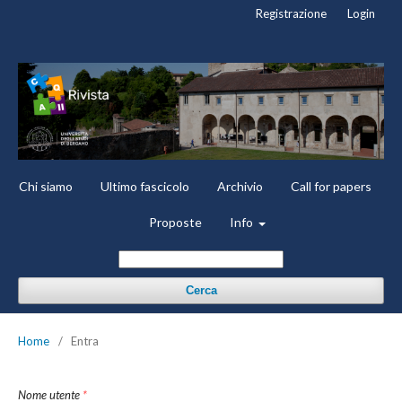
Registrazione
Login
Chi siamo
Ultimo fascicolo
Archivio
Call for papers
Proposte
Info
Cerca
Home
/
Entra
Nome utente
*