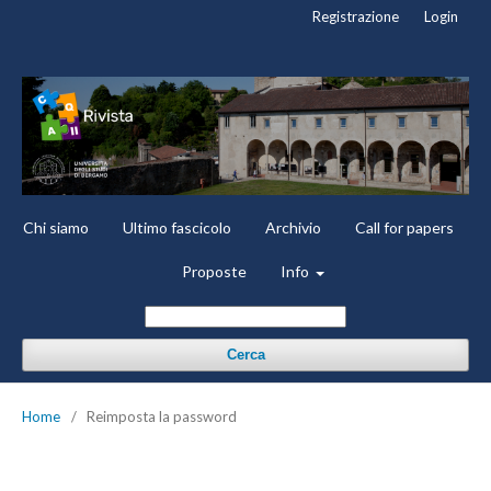
Registrazione
Login
Chi siamo
Ultimo fascicolo
Archivio
Call for papers
Proposte
Info
Cerca
Home
/
Reimposta la password