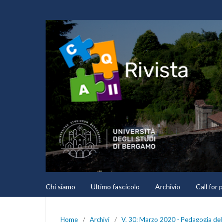
Chi siamo
Ultimo fascicolo
Archivio
Call for
Home
/
Archivi
/
V. 30: Marzo 2020 - Pedagogia dell