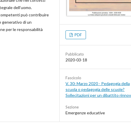
azionale che nei contesti
ntegrale dell’uomo.
 competenti può contribuire
e generativo di un
ne per le responsabilità
PDF
Pubblicato
2020-03-18
Fascicolo
V. 30: Marzo 2020 - Pedagogia della
scuola o pedagogia delle scuole?
Sollecitazioni per un dibattito rinno
Sezione
Emergenze educative