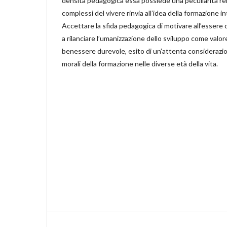
densità pedagogica essa possiede una peculiarità rel
complessi del vivere rinvia all’idea della formazione i
Accettare la sfida pedagogica di motivare all’essere
a rilanciare l’umanizzazione dello sviluppo come valor
benessere durevole, esito di un’attenta considerazio
morali della formazione nelle diverse età della vita.