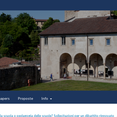
 papers
Proposte
Info
a scuola o pedagogia delle scuole? Sollecitazioni per un dibattito rinnovato