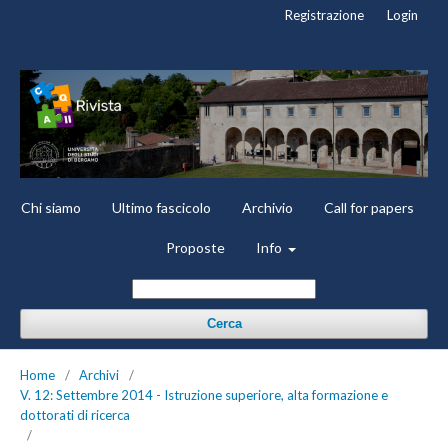
Registrazione
Login
Chi siamo
Ultimo fascicolo
Archivio
Call for papers
Proposte
Info
Cerca
Home
/
Archivi
/
V. 12: Settembre 2014 - Istruzione superiore, alta formazione e
dottorati di ricerca
/