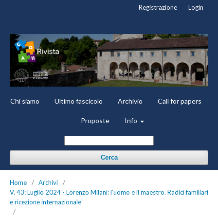
Registrazione
Login
Chi siamo
Ultimo fascicolo
Archivio
Call for papers
Proposte
Info
Cerca
Home
/
Archivi
/
V. 43: Luglio 2024 - Lorenzo Milani: l’uomo e il maestro. Radici familiari
e ricezione internazionale
/