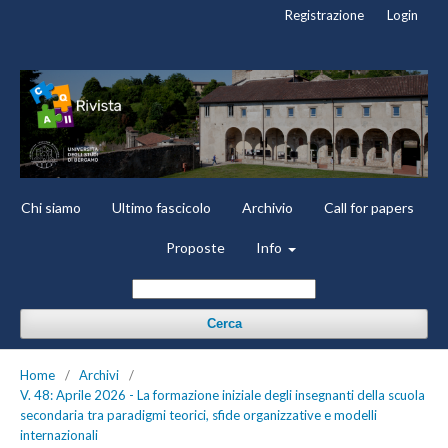
Registrazione
Login
Chi siamo
Ultimo fascicolo
Archivio
Call for papers
Proposte
Info
Cerca
Home
/
Archivi
/
V. 48: Aprile 2026 - La formazione iniziale degli insegnanti della scuola
secondaria tra paradigmi teorici, sfide organizzative e modelli
internazionali