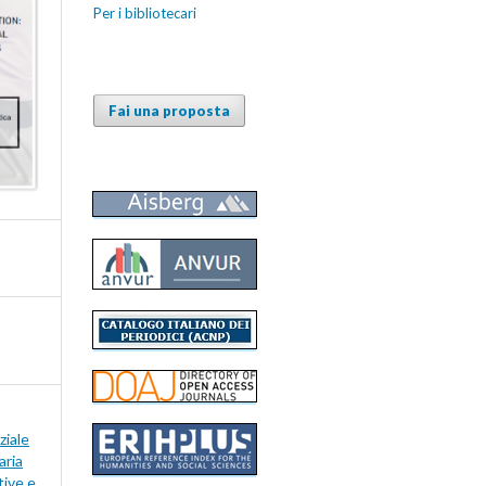
Per i bibliotecari
Fai una proposta
ziale
aria
tive e