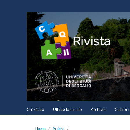
Chi siamo
Ultimo fascicolo
Archivio
Call for
Home
/
Archivi
/